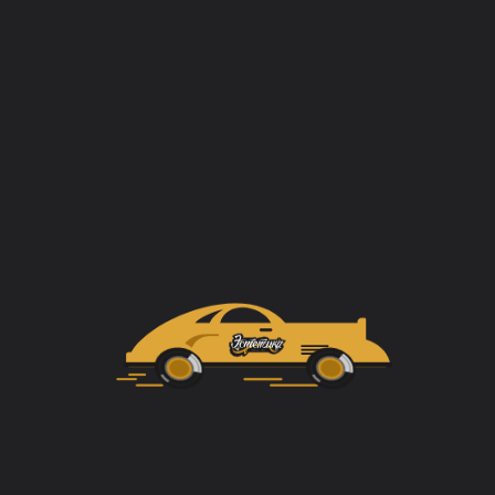
ОТПРАВИТЬ
Согласен на обработку персональных данных, ознакомлен
с политикой
конфиденциальности
ЗАХОДИ НА НАШ YOUTUBE КАНАЛ
Здесь мы делимся секретами современного ухода и
качественного ремонта автомобилей. Интересно расскажем о
крутых проектах, которые мы делаем и познакомим с каждым
участником нашей команды «Эстетика». Стараясь работать
максимально эффективно, мы внедряем в наши процессы
самые современные решения, используем новейшие
материалы и технологии.
Только так мы сможем показать, как сильно увлечены своей
работой и как ревностно относимся к качеству выполненных
работ.
Так же расскажем, как и с чего мы начинали, чего достигли и к
чему стремимся. С нетерпением ждем комментарии с