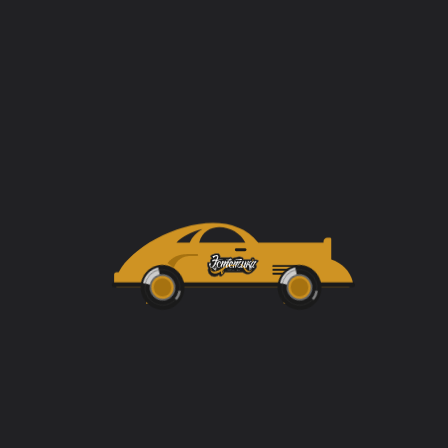
Range Rover Sport (Бронирование всего кузова
полиуретановой плёнкой LLumar Gloss + доп.)
Hyundai Santa Fe (восстановление геометрии,
покраска задней части)
Range Rover Discovery (Керамическая защита ЛКП
Koch Chemie Ceramic Allround + доп.)
Range Rover Velar (Бронирование всего кузова
полиуретановой плёнкой LLumar Gloss + доп.)
BMW X5 (Керамическая защита ЛКП Koch Chemie
Ceramic Allround + доп.)
Tesla Model 3 (Бронирование зон риска "Стандарт"
полиуретановой плёнкой LLumar Gloss + доп.)
Volkswagen Passat CC ("Антихром" + тонирование
задней полусферы)
Mercedes GLE (Разработка дизайна и установка
автовинила Teck Wrap)
Porsche Cayenne (разработка и установка
брендированного материала)
Mercedes Viano (Установка автовинила Hexis c
последующим бронированием всего кузова
полиуретановой плёнкой Quantum)
Lexus ES 250 (Бронирование всего кузова
матовым полиуретаном Quantum Matte Pro)
Scania (Разработка и установка фирменных
логотипов Scania)